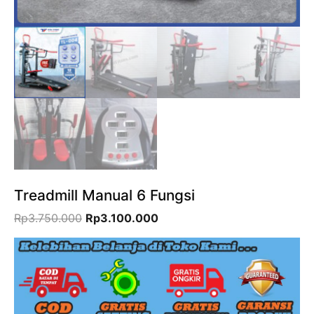
Treadmill Manual 6 Fungsi
Harga
Harga
Rp
3.750.000
Rp
3.100.000
aslinya
saat
adalah:
ini
Rp3.750.000.
adalah:
Rp3.100.000.