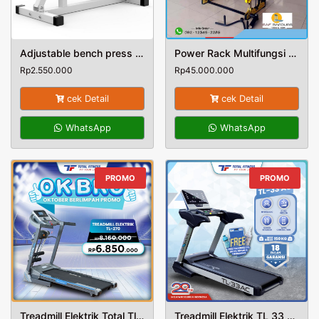
Adjustable bench press Bangku sit up kursi fitness
Power Rack Multifungsi Alat Fitnes Gym Komersial
Rp
2.550.000
Rp
45.000.000
cek Detail
cek Detail
WhatsApp
WhatsApp
PROMO
PROMO
Treadmill Elektrik Total Tl-270
Treadmill Elektrik TL 33 AC Alat Olahraga Lari Fitnes Gym