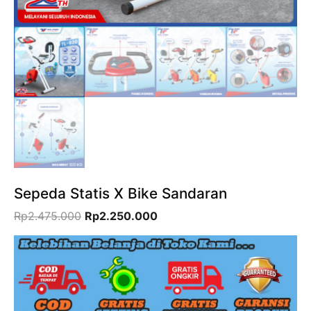
Sepeda Statis X Bike Sandaran
Harga
Harga
Rp
2.475.000
Rp
2.250.000
aslinya
saat
adalah:
ini
Rp2.475.000.
adalah:
Rp2.250.000.