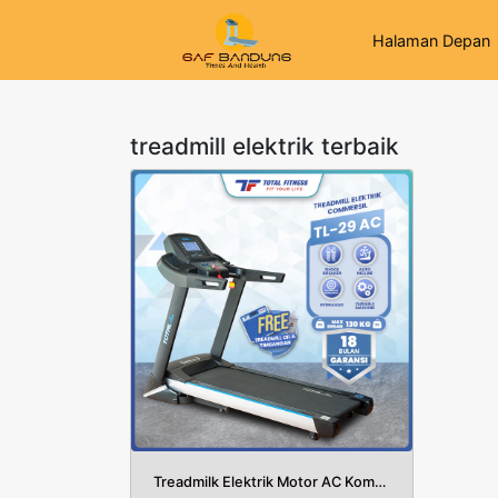
Halaman Depan
treadmill elektrik terbaik
Treadmilk Elektrik Motor AC Komersial TL 29 AC Total Fitness Bandung