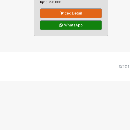
Rp
15.750.000
cek Detail
WhatsApp
©2015