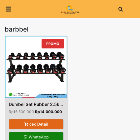
Search
barbbel
PROMO
Dumbel Set Rubber 2.5kg – 20kg Plus Rack
Harga
Harga
Rp
16.500.000
Rp
14.000.000
aslinya
saat
adalah:
ini
cek Detail
Rp16.500.000.
adalah:
Rp14.000.000.
WhatsApp