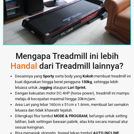
Mengapa Treadmill ini lebih
Handal
dari Treadmill lainnya?
Desainnya yang
Sporty
serta body yang
Kokoh
membuat treadmill ini
kuat digunakan hingga berat pengguna
130kg
, sehingga lebih
leluasa untuk J
ogging
ataupun
Lari Sprint.
Dengan kekuatan motor DC 4HP (horse power), treadmill ini mampu
melaju di kecepatan maximal hingga 20km/jam.
Area Lari yang lebar 160cm x 51cm x 1.6mm, membuat lari semakin
leluasa dan tidak khawatir tejatuh.
Dilengkapi fitur tombol
MODE & PROGRAM
, befungsi untuk setting
latihan, baik settingan bawaan pabrik, atau kita secara manual atur
sesuai keinginan.
Bisa menanjak otomatis, tinggal tekan tombol
AUTO INCLINE