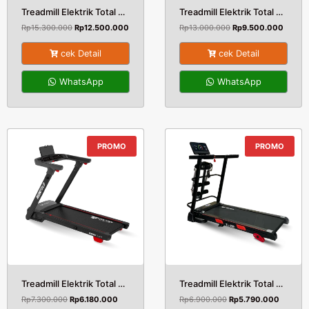
Treadmill Elektrik Total Tl-177 Semi Komersil
Treadmill Elektrik Total Tl-170 Big Size
Rp
15.300.000
Rp
12.500.000
Rp
13.000.000
Rp
9.500.000
cek Detail
cek Detail
WhatsApp
WhatsApp
PROMO
PROMO
Treadmill Elektrik Total Tl-777 RUNFOLD
Treadmill Elektrik Total Tl-299
Rp
7.300.000
Rp
6.180.000
Rp
6.900.000
Rp
5.790.000