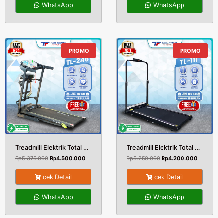
WhatsApp
WhatsApp
PROMO
PROMO
Treadmill Elektrik Total Fitnes TL 246
Treadmill Elektrik Total Walking Running Pad TL-111
Rp
5.375.000
Rp
4.500.000
Rp
5.250.000
Rp
4.200.000
cek Detail
cek Detail
WhatsApp
WhatsApp