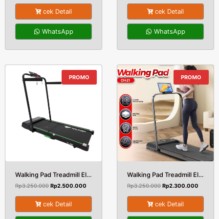
cek Detail
cek Detail
WhatsApp
WhatsApp
PROMO
PROMO
Walking Pad Treadmill Elektrik TL-220 Total Fitness Bandung Series Terbaru Lebih Terjangkau (salin)
Walking Pad Treadmill Elektrik CH21 Total Fitness Bandung Series Terbaru Lebih Terjangkau
Rp
3.250.000
Rp
2.500.000
Rp
3.250.000
Rp
2.300.000
cek Detail
cek Detail