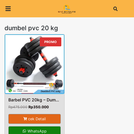
Search
dumbel pvc 20 kg
PROMO
Barbel PVC 20kg – Dumbbell Alat Olahraga Fitnes Angkat Beban – Dumbel
Harga
Harga
Rp
475.000
Rp
350.000
aslinya
saat
adalah:
ini
cek Detail
Rp475.000.
adalah:
Rp350.000.
WhatsApp